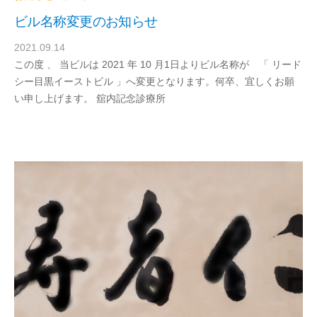
ビル名称変更のお知らせ
2021.09.14
b
この度 、 当ビルは 2021 年 10 月1日よりビル名称が 「 リード
y
シー目黒イーストビル 」へ変更となります。何卒、宜しくお願
d
い申し上げます。 舘内記念診療所
r
a
b
e