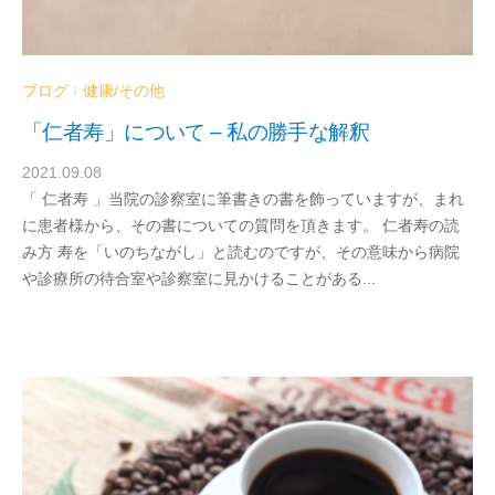
ブログ
健康/その他
/
「仁者寿」について – 私の勝手な解釈
2021.09.08
b
「 仁者寿 」当院の診察室に筆書きの書を飾っていますが、まれ
y
に患者様から、その書についての質問を頂きます。 仁者寿の読
d
み方 寿を「いのちながし」と読むのですが、その意味から病院
r
や診療所の待合室や診察室に見かけることがある...
a
b
e