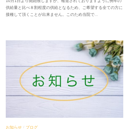
10月1日より開始致しますが、報道されておりますように例年の
d
供給量と比べ８割程度の供給となるため、ご希望する全ての方に
r
接種して頂くことが出来ません。このため当院で...
a
b
e
お知らせ
ブログ
/