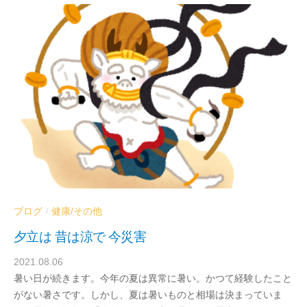
ブログ
健康/その他
/
夕立は 昔は涼で 今災害
2021.08.06
b
暑い日が続きます。今年の夏は異常に暑い。かつて経験したこと
y
がない暑さです。しかし、夏は暑いものと相場は決まっていま
d