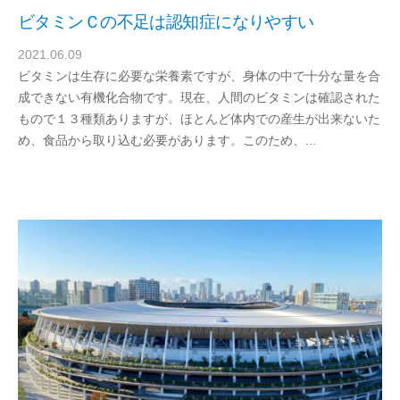
ビタミンＣの不足は認知症になりやすい
2021.06.09
b
ビタミンは生存に必要な栄養素ですが、身体の中で十分な量を合
y
成できない有機化合物です。現在、人間のビタミンは確認された
d
もので１３種類ありますが、ほとんど体内での産生が出来ないた
r
め、食品から取り込む必要があります。このため、...
a
b
e