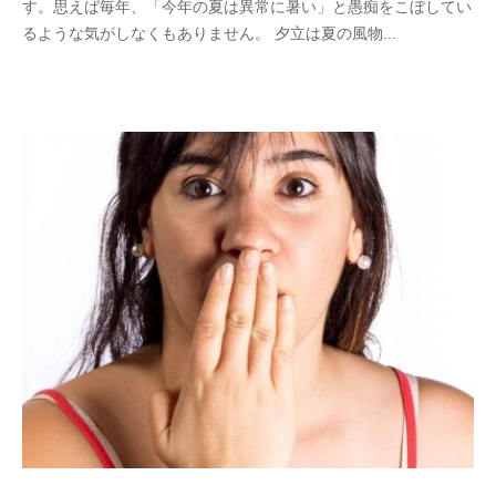
す。思えば毎年、「今年の夏は異常に暑い」と愚痴をこぼしてい
r
るような気がしなくもありません。 夕立は夏の風物...
a
b
e