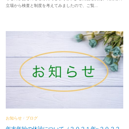
立場から検査と制度を考えてみましたので、ご覧...
a
b
e
お知らせ
ブログ
/
年末年始の休診について（２０２１年~２０２２