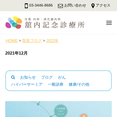
舘
ュ
コ
ー
03-3446-8686
お問い合わせ
アクセス
内
ン
記
テ
念
メ
ン
診
ニ
療
ツ
舘
ュ
目
所
へ
ー
内
黒
HOME
>
院長ブログ
>
2021年
ス
駅
記
キ
2021年12月
徒
念
ッ
歩
診
3
プ
療
分
所
お知らせ
ブログ
がん
の
ハイパーサーミア
一般診療
健康/その他
内
科
・
消
化