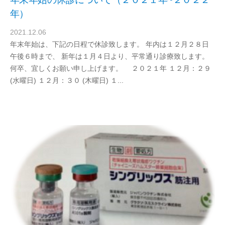
年）
2021.12.06
b
年末年始は、下記の日程で休診致します。 年内は１２月２８日
y
午後６時まで、 新年は１月４日より、平常通り診療致します。
d
何卒、宜しくお願い申し上げます。 ２０２１年 １２月：２９
r
(水曜日) １２月：３０ (木曜日) １...
a
b
e