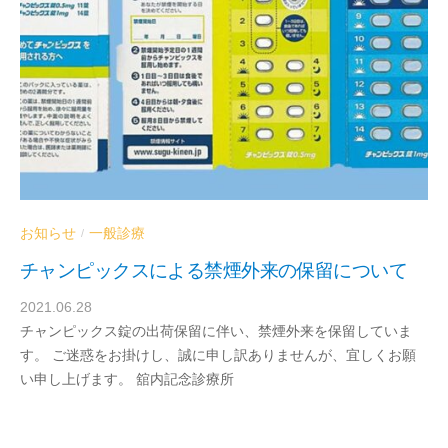
お知らせ
一般診療
/
チャンピックスによる禁煙外来の保留について
2021.06.28
b
チャンピックス錠の出荷保留に伴い、禁煙外来を保留していま
y
す。 ご迷惑をお掛けし、誠に申し訳ありませんが、宜しくお願
d
い申し上げます。 舘内記念診療所
r
a
b