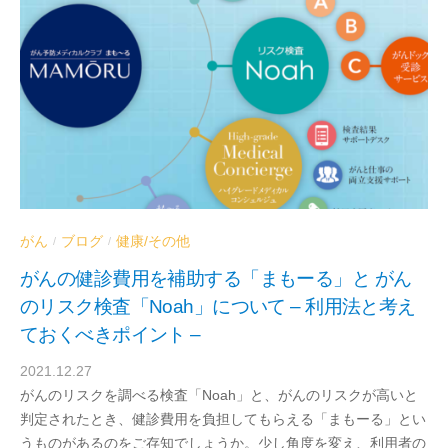
器
内
科
／
血
液
浄
化
療
法
がん
ブログ
健康/その他
/
/
ク
がんの健診費用を補助する「まもーる」と がん
リ
のリスク検査「Noah」について – 利用法と考え
ニ
ッ
ておくべきポイント –
ク
2021.12.27
b
がんのリスクを調べる検査「Noah」と、がんのリスクが高いと
y
判定されたとき、健診費用を負担してもらえる「まもーる」とい
d
うものがあるのをご存知でしょうか。少し角度を変え、利用者の
r