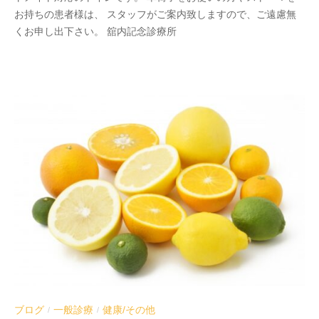
お持ちの患者様は、 スタッフがご案内致しますので、ご遠慮無
r
くお申し出下さい。 舘内記念診療所
a
b
e
ブログ
一般診療
健康/その他
/
/