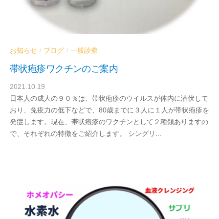
お知らせ
ブログ
一般診療
/
/
帯状疱疹ワクチンのご案内
2021.10.19
b
日本人の成人の９０％は、帯状疱疹のウイルスが体内に潜伏して
y
おり、免疫力の低下などで、80歳までに３人に１人が帯状疱疹を
d
発症します。現在、帯状疱疹のワクチンとして２種類ありますの
r
で、それぞれの特徴をご紹介します。 シングリ...
a
b
e