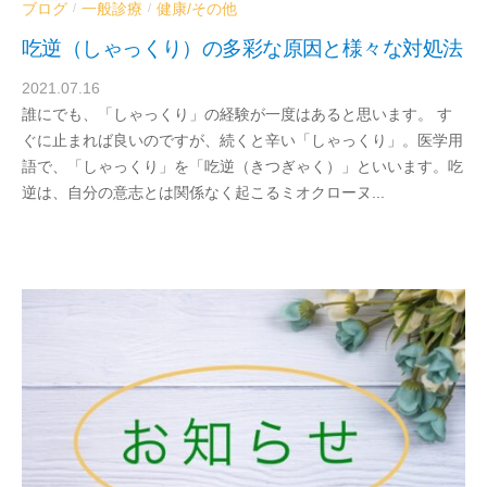
ブログ
一般診療
健康/その他
/
/
吃逆（しゃっくり）の多彩な原因と様々な対処法
2021.07.16
b
誰にでも、「しゃっくり」の経験が一度はあると思います。 す
y
ぐに止まれば良いのですが、続くと辛い「しゃっくり」。医学用
d
語で、「しゃっくり」を「吃逆（きつぎゃく）」といいます。吃
r
逆は、自分の意志とは関係なく起こるミオクローヌ...
a
b
e