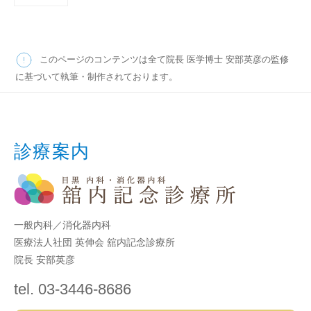
稿
の
ペ
このページのコンテンツは全て院長 医学博士 安部英彦の監修
ー
に基づいて執筆・制作されております。
ジ
送
り
診療案内
一般内科／消化器内科
医療法人社団 英伸会 舘内記念診療所
院長 安部英彦
tel. 03-3446-8686