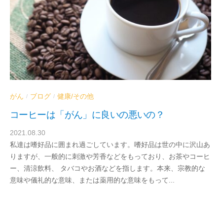
がん
ブログ
健康/その他
/
/
コーヒーは「がん」に良いの悪いの？
2021.08.30
b
私達は嗜好品に囲まれ過ごしています。嗜好品は世の中に沢山あ
y
りますが、一般的に刺激や芳香などをもっており、お茶やコーヒ
d
ー、清涼飲料、 タバコやお酒などを指します。本来、宗教的な
r
意味や儀礼的な意味、または薬用的な意味をもって...
a
b
e