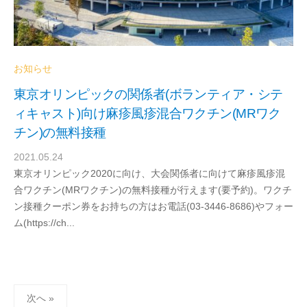
お知らせ
東京オリンピックの関係者(ボランティア・シテ
ィキャスト)向け麻疹風疹混合ワクチン(MRワク
チン)の無料接種
2021.05.24
b
東京オリンピック2020に向け、大会関係者に向けて麻疹風疹混
y
合ワクチン(MRワクチン)の無料接種が行えます(要予約)。ワクチ
e
ン接種クーポン券をお持ちの方はお電話(03-3446-8686)やフォー
x
ム(https://ch...
t
a
m
i
n
投
次へ »