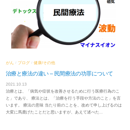
がん
ブログ
健康/その他
/
/
治療と療法の違い – 民間療法の功罪について
2021.10.13
b
治療とは、「病気や症状を改善させるために行う医療行為のこ
y
と」であり、 療法とは、「治療を行う手段や方法のこと」を言
d
います。 療法の意味 当たり前のことを、改めて申し上げるのは
r
大変に馬鹿げたことだと思いますが、あえて述べた...
a
b
e