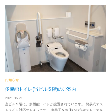
e
お知らせ
多機能トイレ(当ビル５階)のご案内
2021.06.21
b
当ビル５階に、多機能トイレが設置されています。 簡易式オス
y
トメイト対応のトイレです。 車椅子をお使いの方やストーマを
d