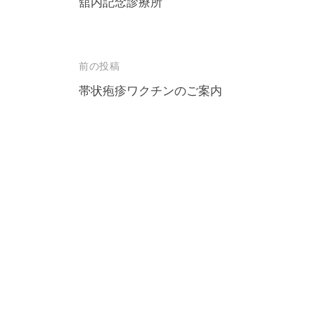
舘内記念診療所
投
前の投稿
稿
帯状疱疹ワクチンのご案内
ナ
ビ
ゲ
ー
シ
ョ
ン