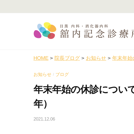
コ
内
ン
記
テ
念
ン
診
ツ
療
舘
目
へ
所
黒
内
ス
HOME
>
院長ブログ
>
お知らせ
>
年末年始
駅
記
キ
徒
念
お知らせ
ブログ
/
ッ
歩
診
プ
年末年始の休診につい
3
療
分
年）
所
の
内
2021.12.06
b
科
y
・