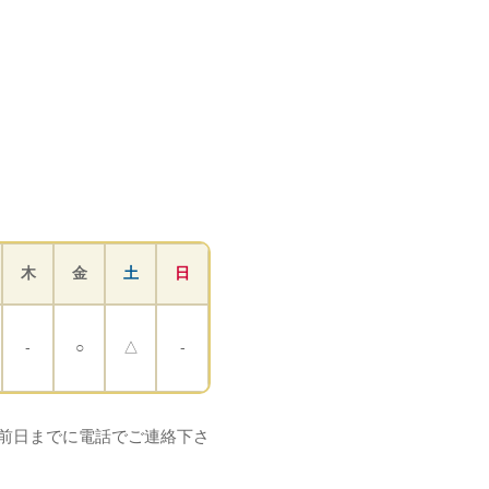
木
金
土
日
-
○
△
-
ご希望の方は前日までに電話でご連絡下さ