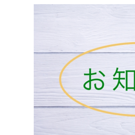
d
消
r
化
a
器
b
内
e
科
／
血
液
浄
化
療
法
ク
リ
ニ