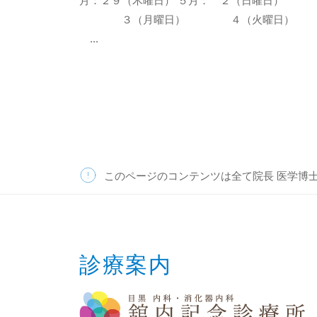
月：２９（木曜日） ５月： ２（日曜日）
ッ
b
３（月曜日） ４（火曜日）
ク
e
...
このページのコンテンツは全て院長 医学博
診療案内