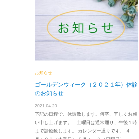
消
化
器
内
科
／
血
液
お知らせ
浄
ゴールデンウィーク（２０２１年）休診
化
のお知らせ
療
法
2021.04.20
b
ク
下記の日程で、休診致します。何卒、宜しくお願
y
d
リ
い申し上げます。 土曜日は通常通り、午後１時
r
まで診療致します。 カレンダー通りです。 ４
ニ
a