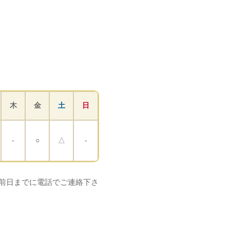
木
金
土
日
-
○
△
-
ご希望の方は前日までに電話でご連絡下さ