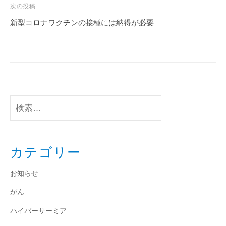
ビ
次の投稿
ゲ
新型コロナワクチンの接種には納得が必要
ー
シ
ョ
ン
検
索:
カテゴリー
お知らせ
がん
ハイパーサーミア