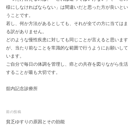
様にしなければならない」は間違いだと思った方が良いとい
うことです。
若し、何か方法があるとしても、それが全ての方に当てはま
る訳がありません。
どのような慢性疾患に対しても同じことが言えると思います
が、当たり前なことを常識的な範囲で行うようにお願いして
います。
ご自分で毎日の体調を管理し、癌との共存を図りながら生活
することが最も大切です。
舘内記念診療所
投
前の投稿
稿
貧乏ゆすりの原因とその効能
ナ