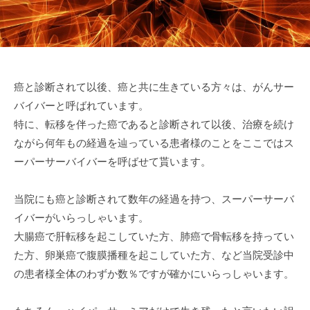
器
e
内
科
／
血
癌と診断されて以後、癌と共に生きている方々は、がんサー
液
バイバーと呼ばれています。
浄
特に、転移を伴った癌であると診断されて以後、治療を続け
化
ながら何年もの経過を辿っている患者様のことをここではス
療
法
ーパーサーバイバーを呼ばせて貰います。
ク
リ
当院にも癌と診断されて数年の経過を持つ、スーパーサーバ
ニ
イバーがいらっしゃいます。
ッ
大腸癌で肝転移を起こしていた方、肺癌で骨転移を持ってい
ク
た方、卵巣癌で腹膜播種を起こしていた方、など当院受診中
の患者様全体のわずか数％ですが確かにいらっしゃいます。