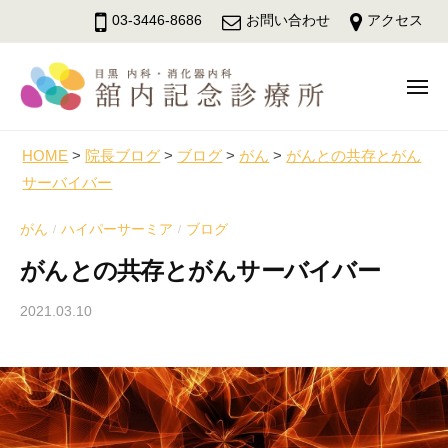
舘
ュ
コ
ー
03-3446-8686
お問い合わせ
アクセス
内
ン
記
テ
念
メ
ン
診
ニ
療
ツ
舘
ュ
目
所
へ
ー
内
黒
HOME
>
院長ブログ
>
ブログ
>
がん
>
がんとの共存とがん
ス
駅
サーバイバー
記
キ
徒
念
ッ
歩
がん
ハイパーサーミア
ブログ
/
/
診
3
プ
がんとの共存とがんサーバイバー
療
分
所
の
2021.03.10
b
内
y
科
d
・
r
消
a
化
b