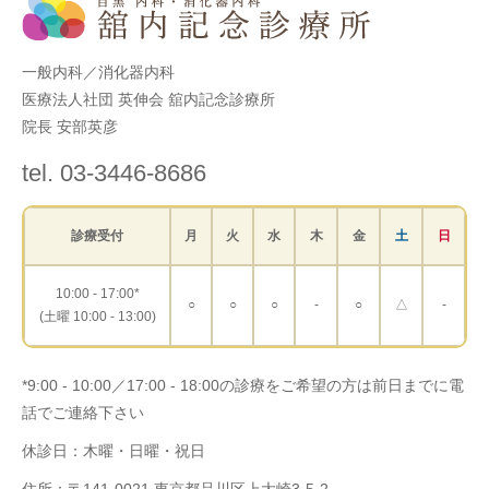
一般内科／消化器内科
医療法人社団 英伸会 舘内記念診療所
院長 安部英彦
tel. 03-3446-8686
診療受付
月
火
水
木
金
土
日
10:00 - 17:00*
○
○
○
-
○
△
-
(土曜 10:00 - 13:00)
*9:00 - 10:00／17:00 - 18:00の診療をご希望の方は前日までに電
話でご連絡下さい
休診日：木曜・日曜・祝日
住所：〒141-0021 東京都品川区上大崎3-5-2