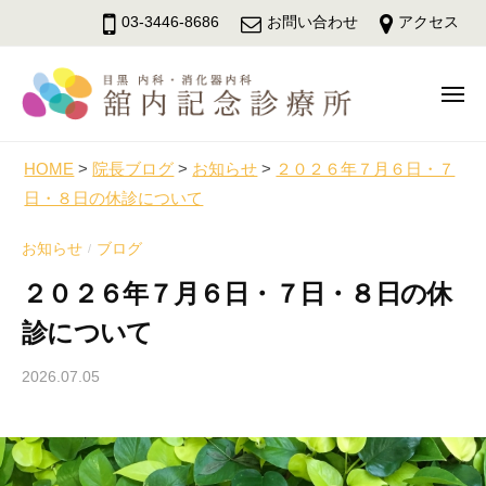
舘
ュ
コ
ー
03-3446-8686
お問い合わせ
アクセス
内
ン
記
テ
念
メ
ン
診
ニ
療
ツ
舘
ュ
目
所
へ
ー
内
黒
HOME
>
院長ブログ
>
お知らせ
>
２０２６年７月６日・７
ス
駅
日・８日の休診について
記
キ
徒
念
ッ
歩
お知らせ
ブログ
/
診
3
プ
２０２６年７月６日・７日・８日の休
療
分
所
診について
の
内
2026.07.05
b
科
y
・
d
消
r
化
a