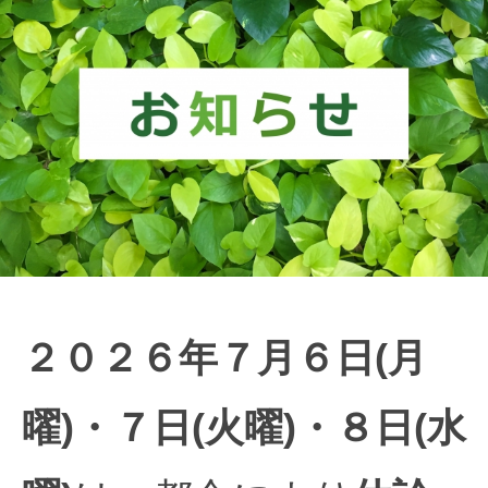
器
b
内
e
科
／
血
液
浄
化
療
法
ク
リ
ニ
２０２６年７月６日(月
ッ
ク
曜)・７日(火曜)・８日(水