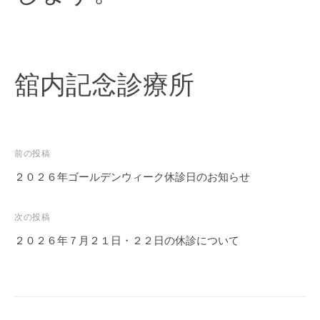
舘内記念診療所
投
前の投稿
稿
２０２６年ゴールデンウィーク休診日のお知らせ
ナ
ビ
次の投稿
ゲ
２０２６年７月２１日・２２日の休診について
ー
シ
ョ
ン