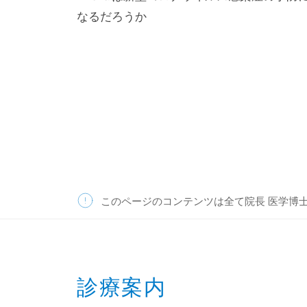
なるだろうか
ナ
ビ
ゲ
ー
シ
ョ
ン
このページのコンテンツは全て院長 医学博
診療案内