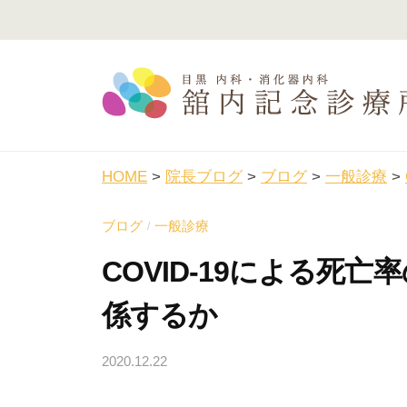
コ
内
ン
記
テ
念
ン
診
ツ
療
舘
目
へ
所
黒
内
ス
HOME
>
院長ブログ
>
ブログ
>
一般診療
>
駅
記
キ
徒
念
ブログ
一般診療
/
ッ
歩
診
プ
COVID-19による死
3
療
分
係するか
所
の
内
2020.12.22
b
科
y
・