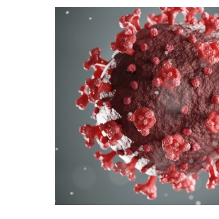
e
消
x
化
t
器
a
内
m
科
i
／
n
血
液
浄
化
療
法
ク
リ
ニ