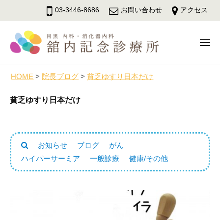
舘
ュ
コ
ー
03-3446-8686
お問い合わせ
アクセス
内
ン
記
テ
念
メ
ン
診
ニ
療
ツ
舘
ュ
目
所
へ
ー
内
黒
HOME
>
院長ブログ
>
貧乏ゆすり日本だけ
ス
駅
記
キ
貧乏ゆすり日本だけ
徒
念
ッ
歩
診
3
プ
療
分
所
お知らせ
ブログ
がん
の
ハイパーサーミア
一般診療
健康/その他
内
科
・
消
化