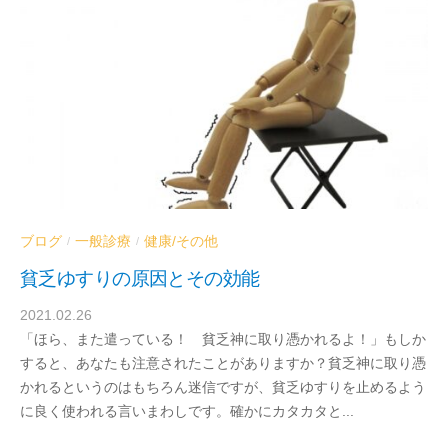
器
内
科
／
血
液
浄
化
療
法
ブログ
一般診療
健康/その他
/
/
ク
貧乏ゆすりの原因とその効能
リ
ニ
2021.02.26
b
ッ
「ほら、また遣っている！ 貧乏神に取り憑かれるよ！」もしか
y
ク
すると、あなたも注意されたことがありますか？貧乏神に取り憑
d
かれるというのはもちろん迷信ですが、貧乏ゆすりを止めるよう
r
に良く使われる言いまわしです。確かにカタカタと...
a
b