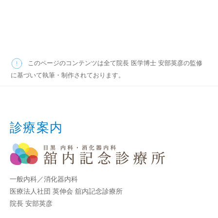
e
このページのコンテンツは全て院長 医学博士 安部英彦の監修
に基づいて執筆・制作されております。
診療案内
一般内科／消化器内科
医療法人社団 英伸会 舘内記念診療所
院長 安部英彦