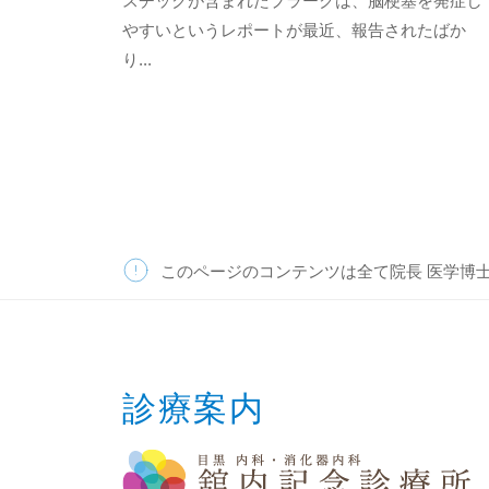
スチックが含まれたプラークは、脳梗塞を発症し
ッ
b
やすいというレポートが最近、報告されたばか
ク
e
り...
このページのコンテンツは全て院長 医学博
診療案内