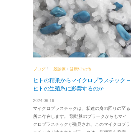
消
化
器
内
科
／
血
液
ブログ
一般診療
健康/その他
/
/
浄
ヒトの精巣からマイクロプラスチック –
化
ヒトの生殖系に影響するのか
療
法
2024.06.16
b
ク
マイクロプラスチックは、私達の身の回りの至る
y
d
リ
所に存在します。 頸動脈のプラークからもマイ
r
クロプラスチックが発見され、このマイクロプラ
ニ
a