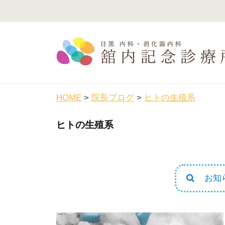
コ
内
ン
記
テ
念
ン
診
ツ
療
舘
目
へ
所
黒
内
ス
HOME
>
院長ブログ
>
ヒトの生殖系
駅
記
キ
徒
念
ヒトの生殖系
ッ
歩
診
プ
3
療
分
所
の
お知
内
科
・