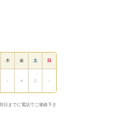
木
金
土
日
-
○
△
-
ご希望の方は前日までに電話でご連絡下さ