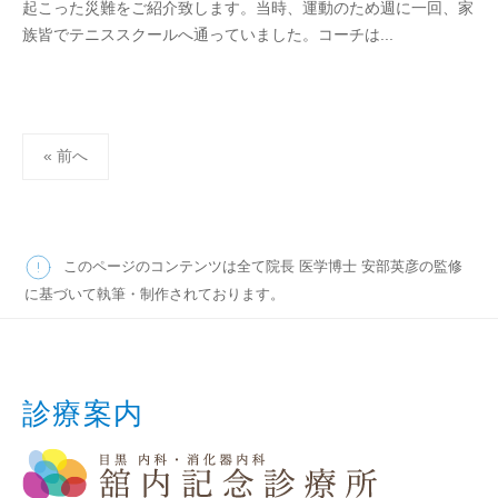
起こった災難をご紹介致します。当時、運動のため週に一回、家
x
族皆でテニススクールへ通っていました。コーチは...
t
a
m
i
n
投
« 前へ
稿
の
ペ
このページのコンテンツは全て院長 医学博士 安部英彦の監修
ー
に基づいて執筆・制作されております。
ジ
送
り
診療案内