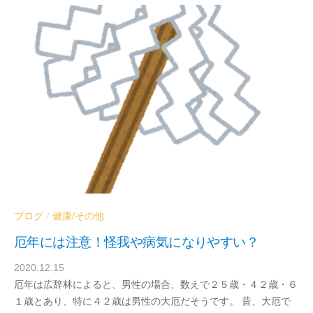
器
内
科
／
血
液
浄
化
療
法
ク
リ
ニ
ブログ
健康/その他
/
ッ
厄年には注意！怪我や病気になりやすい？
ク
2020.12.15
b
厄年は広辞林によると、男性の場合、数えで２５歳・４２歳・６
y
１歳とあり、特に４２歳は男性の大厄だそうです。 昔、大厄で
e