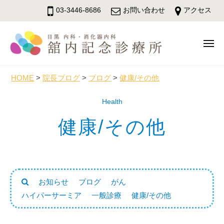
舘
ュ
コ
ー
03-3446-8686
お問い合わせ
アクセス
内
ン
記
テ
念
メ
ン
診
ニ
療
ツ
舘
ュ
目
所
へ
ー
内
黒
HOME
>
院長ブログ
>
ブログ
>
健康/その他
ス
駅
記
キ
Health
徒
念
ッ
歩
診
健康/その他
3
プ
療
分
所
の
内
科
お知らせ
ブログ
がん
・
ハイパーサーミア
一般診療
健康/その他
消
化