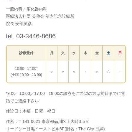
一般内科／消化器内科
医療法人社団 英伸会 舘内記念診療所
院長 安部英彦
tel. 03-3446-8686
診療受付
月
火
水
木
金
土
日
10:00 - 17:00*
○
○
○
-
○
△
-
(土曜 10:00 - 13:00)
*9:00 - 10:00／17:00 - 18:00の診療をご希望の方は前日までに電
話でご連絡下さい
休診日：木曜・日曜・祝日
住所：〒141-0021 東京都品川区上大崎3-5-2
リードシー目黒イーストビル3F(旧名：The City 目黒)