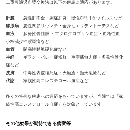
二重膜濾過血漿交換法は以下の疾患に適応があります。
肝臓
急性肝不全・劇症肝炎・慢性C型肝炎ウイルスなど
膠原病
悪性関節リウマチ
・
全身性エリテマトーデスなど
血液
多発性骨髄腫 ・マクログロブリン血症・血栓性血
小板減少性紫斑病など
血管
閉塞性動脈硬化症など
神経
ギラン・バレー症候群・重症筋無力症・多発性硬化
症など
皮膚
中毒性表皮壊死症・天疱瘡・類天疱瘡など
代謝
家族性高コレステロール血症など
多くの特殊な疾患への適応をもっていますが、当院では「家
族性高コレステロール血症」を対象としています。
その他効果が期待できる病変等