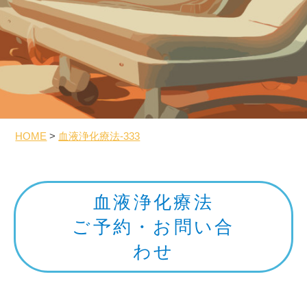
器
内
科
／
血
液
浄
化
HOME
>
血液浄化療法-333
療
法
血
ク
液
リ
血液浄化療法
ニ
浄
ご予約・お問い合
ッ
化
ク
わせ
療
法-333