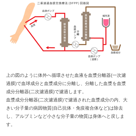
上の図のように体外へ循環させた血液を血漿分離器(一次濾
過膜)で血球成分と血漿成分に分離し、分離した血漿を血漿
成分分離器(二次濾過膜)で濾過します。
血漿成分分離器(二次濾過膜)で濾過された血漿成分の内、大
きい分子量の病因物質(自己抗体・免疫複合体など)は除去
し、アルブミンなど小さな分子量の物質は身体へと戻しま
す。