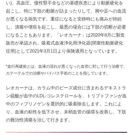
い)、高血圧、慢性腎不全などの基礎疾患により動脈硬化を
起こし、特に下肢の動脈が詰まったりして、脚や足への血流
が悪くなる病気です。重症になると安静時にも痛みが持続
し、潰瘍や壊疽を起こし、最悪の場合には下肢の切断が必要
になることもあります。「レオカーナ」は2020年8月に製造
販売が承認され、吸着式血液浄化用浄化器(閉塞性動脈硬化
症用)として2021年3月1日より保険適用となっています。
*血行再建術とは、血液の流れが悪くなった血管に対して行う治療で、
カテーテルでの治療やバイパス手術のことを指しています。
レオカーナは、カラム中のビーズ成分に含まれるデキストラ
ン硫酸が血中のLDL-コレステロールを、トリプトファンが血
中のフィブリノゲンを選択的に吸着除去します。これによ
り、血液の粘性を低下させ、末梢血管の循環を改善し、下肢
の難治性潰瘍を治して行きます。