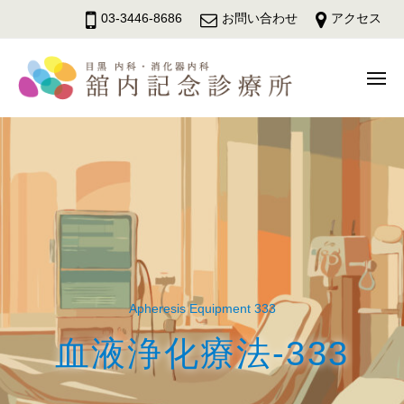
舘
ュ
コ
ー
03-3446-8686
お問い合わせ
アクセス
内
ン
記
テ
念
メ
ン
診
ニ
療
ツ
舘
ュ
目
所
へ
ー
内
黒
ス
駅
記
キ
徒
念
ッ
歩
診
3
プ
療
分
所
の
内
Apheresis Equipment 333
科
血液浄化療法-333
・
消
化